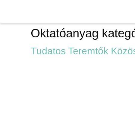
Oktatóanyag kategó
Tudatos Teremtők Közö