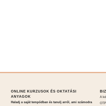
ONLINE KURZUSOK ÉS OKTATÁSI
BI
ANYAGOK
A ké
Haladj a saját tempódban és tanulj arról, ami számodra
OTP 