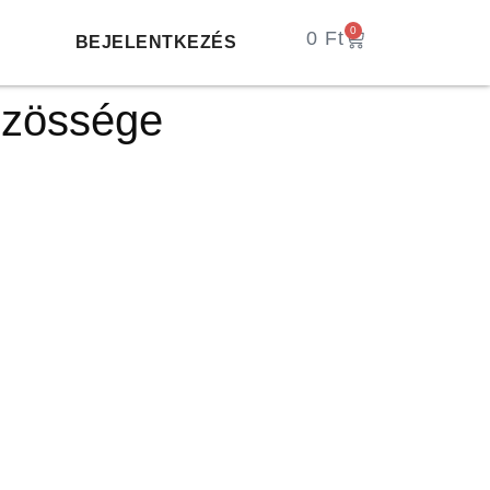
0
0
Ft
BEJELENTKEZÉS
özössége